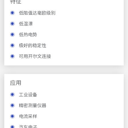
特征
◉
低阻值达毫欧级别
◉
低温漂
◉
低热电势
◉
极好的稳定性
◉
可用开尔文连接
应用
◉
工业设备
◉
精密测量仪器
◉
电流采样
◉
汽车电子