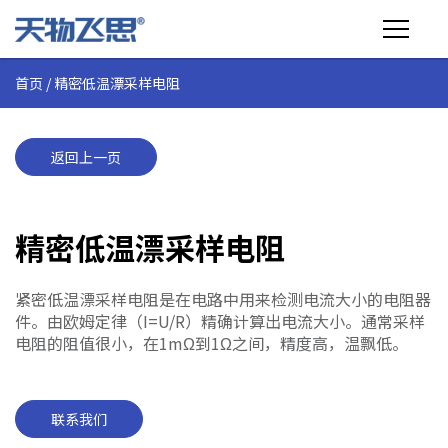
首页
/
精密低温漂采样电阻
产品介绍
行业应用
返回上一页
技术支持
精密低温漂采样电阻
关于飞思
紧密低温漂采样电阻是在电路中用来检测电流大小的电阻器
商城
件。由欧姆定律（I=U/R）精确计算出电流大小。通常采样
电阻的阻值很小，在1mΩ到1Ω之间，精度高，温飘低。
联系我们